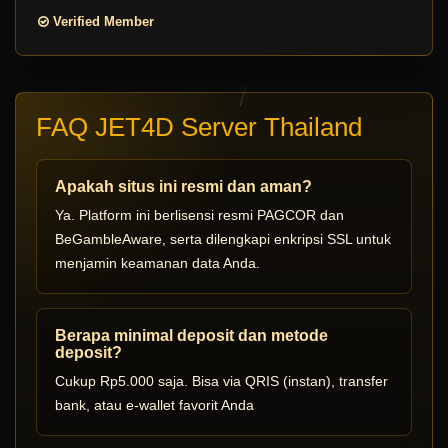
Verified Member
FAQ JET4D Server Thailand
Apakah situs ini resmi dan aman?
Ya. Platform ini berlisensi resmi PAGCOR dan
BeGambleAware, serta dilengkapi enkripsi SSL untuk
menjamin keamanan data Anda.
Berapa minimal deposit dan metode
deposit?
Cukup Rp5.000 saja. Bisa via QRIS (instan), transfer
bank, atau e-wallet favorit Anda