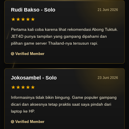
Rudi Bakso - Solo
21 Juni 2026
★★★★★
Pertama kali coba karena lihat rekomendasi Abong Tuktuk.
JET4D punya tampilan yang gampang dipahami dan
pilihan game server Thailand-nya tersusun rapi.
Verified Member
Jokosambel - Solo
23 Juni 2026
★★★★★
Informasinya tidak bikin bingung. Game populer gampang
dicari dan aksesnya tetap praktis saat saya pindah dari
laptop ke HP.
Verified Member