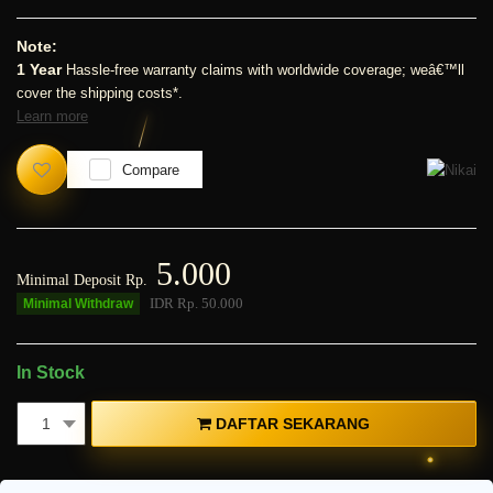
Note:
1 Year
Hassle-free warranty claims with worldwide coverage; weâ€™ll
cover the shipping costs*.
Learn more
Compare
5.000
Minimal Deposit Rp.
IDR Rp.
50.000
Minimal Withdraw
In Stock
DAFTAR SEKARANG
1
DAFTAR SEKARANG