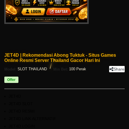
JET4D | Rekomendasi Abong Tuktuk - Situs Games
Online Resmi Server Thailand Gacor Hari Ini
Share
Model:
SLOT THAILAND
Min Bet:
100 Perak
Offer
JET4D
JET4D SLOT
JET4D RESMI
JET4D LINK ALTERNATIF
JET4D LOGIN