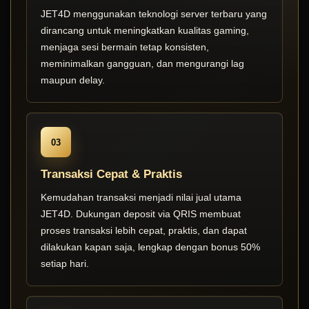
JET4D menggunakan teknologi server terbaru yang
dirancang untuk meningkatkan kualitas gaming,
menjaga sesi bermain tetap konsisten,
meminimalkan gangguan, dan mengurangi lag
maupun delay.
03
Transaksi Cepat & Praktis
Kemudahan transaksi menjadi nilai jual utama
JET4D. Dukungan deposit via QRIS membuat
proses transaksi lebih cepat, praktis, dan dapat
dilakukan kapan saja, lengkap dengan bonus 50%
setiap hari.