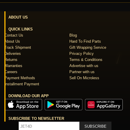
ABOUT US
QUICK LINKS
Contact Us
Blog
About Us
Hard To Find Parts
Track Shipment
Gift Wrapping Service
Deliveries
Privacy Policy
Returns
Terms & Conditions
Warranties
Advertise with us
Careers
Partner with us
Payment Methods
Sell On Microless
Installment Payment
DOWNLOAD OUR APP
SUBSCRIBE TO NEWSLETTER
SUBSCRIBE