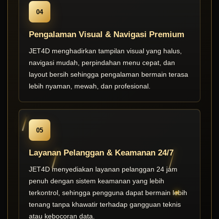
04
Pengalaman Visual & Navigasi Premium
JET4D menghadirkan tampilan visual yang halus,
navigasi mudah, perpindahan menu cepat, dan
layout bersih sehingga pengalaman bermain terasa
lebih nyaman, mewah, dan profesional.
05
Layanan Pelanggan & Keamanan 24/7
JET4D menyediakan layanan pelanggan 24 jam
penuh dengan sistem keamanan yang lebih
terkontrol, sehingga pengguna dapat bermain lebih
tenang tanpa khawatir terhadap gangguan teknis
atau kebocoran data.