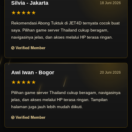
Silvia - Jakarta
18 Juni 2026
★★★★★
Rekomendasi Abong Tuktuk di JET4D ternyata cocok buat
saya. Pilihan game server Thailand cukup beragam,
navigasinya jelas, dan akses melalui HP terasa ringan.
Verified Member
Awi Iwan - Bogor
20 Juni 2026
★★★★★
Pilihan game server Thailand cukup beragam, navigasinya
jelas, dan akses melalui HP terasa ringan. Tampilan
halaman juga jauh lebih mudah diikuti.
Verified Member